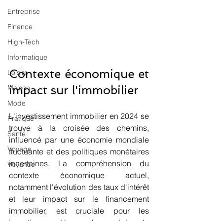
Entreprise
Finance
High-Tech
Informatique
Contexte économique et 
Loisirs
impact sur l'immobilier
Maison
Mode
L'investissement immobilier en 2024 se 
Pratique
trouve à la croisée des chemins, 
Santé
influencé par une économie mondiale 
Voyage
fluctuante et des politiques monétaires 
incertaines. La compréhension du 
Voyance
contexte économique actuel, 
notamment l'évolution des taux d'intérêt 
et leur impact sur le financement 
immobilier, est cruciale pour les 