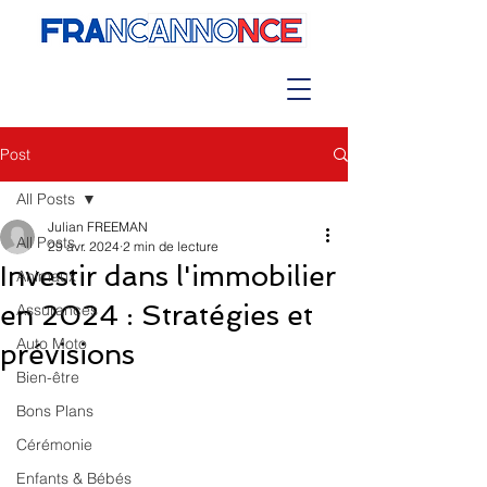
Post
All Posts
Julian FREEMAN
All Posts
29 avr. 2024
2 min de lecture
Investir dans l'immobilier
Animaux
en 2024 : Stratégies et
Assurances
Auto Moto
prévisions
Bien-être
Bons Plans
Cérémonie
Enfants & Bébés